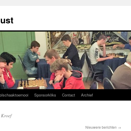
ust
olschaaktoernooi
Sponsorkliks
Contact
Archief
 Kroef
Nieuwere berichten
→