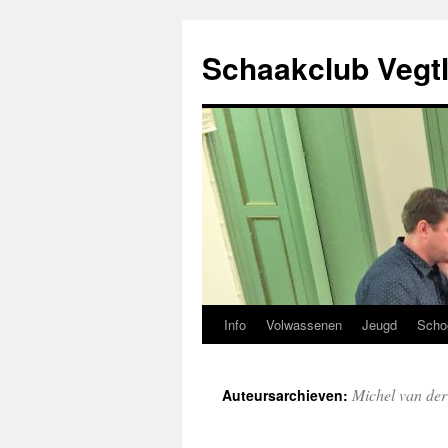
Ga
naar
Schaakclub Vegtl
de
inhoud
Info
Volwassenen
Jeugd
Scho
Michel van der
Auteursarchieven: