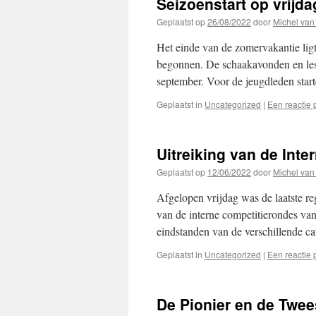
Seizoenstart op vrijd
Geplaatst op
26/08/2022
door
Michel van
Het einde van de zomervakantie lig
begonnen. De schaakavonden en less
september. Voor de jeugdleden sta
Geplaatst in
Uncategorized
|
Een reactie 
Uitreiking van de Inte
Geplaatst op
12/06/2022
door
Michel van
Afgelopen vrijdag was de laatste reg
van de interne competitierondes van
eindstanden van de verschillende c
Geplaatst in
Uncategorized
|
Een reactie 
De Pionier en de Twee