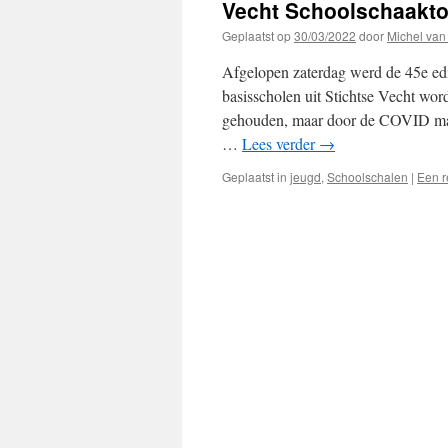
Vecht Schoolschaakto
Geplaatst op
30/03/2022
door
Michel van
Afgelopen zaterdag werd de 45e edi
basisscholen uit Stichtse Vecht word
gehouden, maar door de COVID maat
…
Lees verder
→
Geplaatst in
jeugd
,
Schoolschalen
|
Een r