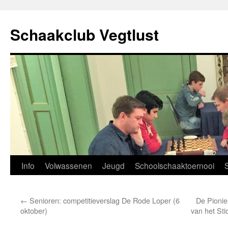
Ga
naar
Schaakclub Vegtlust
de
inhoud
Info
Volwassenen
Jeugd
Schoolschaaktoernooi
←
Senioren: competitieverslag De Rode Loper (6
De Pionie
oktober)
van het St